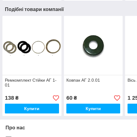
Подібні товари компанії
Ремкомплект Стійки АГ 1-
Ковпак АГ 2.0.01
Вісь
01
138
60
1 2
₴
₴
Купити
Купити
Про нас