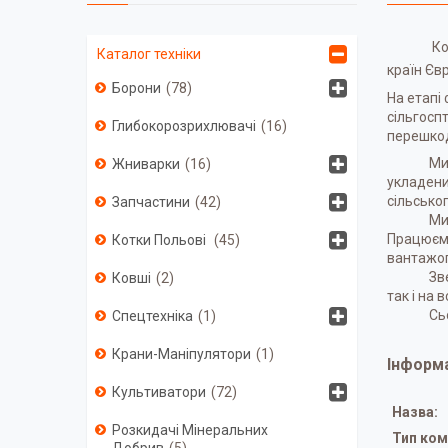
Ко
Каталог техніки
країн Єв
Борони
78
На етапі
сільгосп
Глибокорозрихлювачі
16
перешкод
Ми
Жниварки
16
укладени
сільсько
Запчастини
42
Ми
Працюємо
Котки Польові
45
вантажо
Зв
Ковші
2
так і на 
Сь
Спецтехніка
1
Крани-Маніпулятори
1
Інформа
Культиватори
72
Назва:
Розкидачі Мінеральних
Тип комп