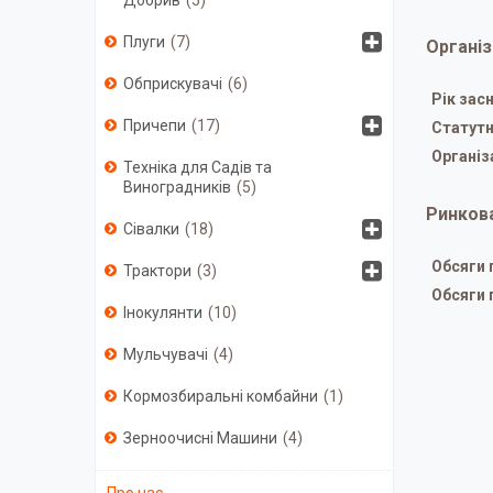
Добрив
5
Плуги
7
Організ
Обприскувачі
6
Рік зас
Причепи
17
Статутн
Організ
Техніка для Садів та
Виноградників
5
Ринкова
Сівалки
18
Обсяги 
Трактори
3
Обсяги 
Інокулянти
10
Мульчувачі
4
Кормозбиральні комбайни
1
Зерноочисні Машини
4
Про нас