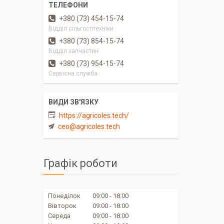
+380 (73) 454-15-74
Відділ сільгосптехніки
+380 (73) 854-15-74
Відділ запчастин
+380 (73) 954-15-74
Сервісна служба
https://agricoles.tech/
ceo@agricoles.tech
Графік роботи
Понеділок
09:00
18:00
Вівторок
09:00
18:00
Середа
09:00
18:00