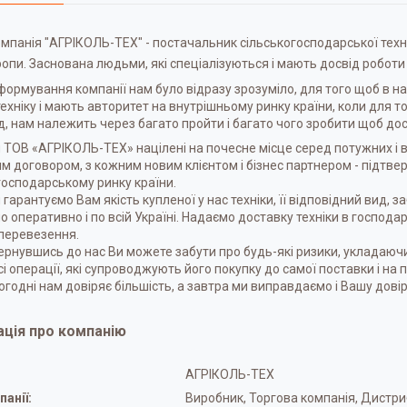
мпанія "АГРІКОЛЬ-ТЕХ" - постачальник сільськогосподарської техні
ропи. Заснована людьми, які спеціалізуються і мають досвід роботи 
 формування компанії нам було відразу зрозуміло, для того щоб в на
техніку і мають авторитет на внутрішньому ринку країни, коли для
, нам належить через багато пройти і багато чого зробити щоб дос
 ТОВ «АГРІКОЛЬ-ТЕХ» націлені на почесне місце серед потужних і в
м договором, з кожним новим клієнтом і бізнес партнером - підтве
господарському ринку країни.
 гарантуємо Вам якість купленої у нас техніки, її відповідний вид,
 оперативно і по всій Україні. Надаємо доставку техніки в господа
перевезення.
ернувшись до нас Ви можете забути про будь-які ризики, укладаючи
всі операції, які супроводжують його покупку до самої поставки і на 
огодні нам довіряє більшість, а завтра ми виправдаємо і Вашу довір
ція про компанію
АГРІКОЛЬ-ТЕХ
анії:
Виробник, Торгова компанія, Дистр