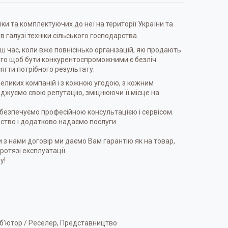
ки та комплектуючих до неї на території України та
в галузі техніки сільського господарства.
ш час, коли вже повнісінько організацій, які продають
 того щоб бути конкурентоспроможними є безліч
ягти потрібного результату.
еликих компаній і з кожною угодою, з кожним
рджуємо свою репутацію, зміцнюючи її місце на
 забезпечуємо професійною консультацією і сервісом.
рство і додатково надаємо послуги
 з нами договір ми даємо Вам гарантію як на товар,
протязі експлуатації.
у!
иб'ютор / Реселер, Представництво