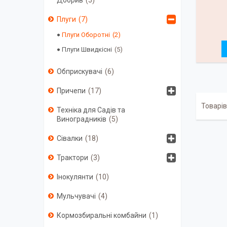
Добрив
5
Плуги
7
Плуги Оборотні
2
Плуги Швидкісні
5
Обприскувачі
6
Причепи
17
Техніка для Садів та
Виноградників
5
Сівалки
18
Трактори
3
Інокулянти
10
Мульчувачі
4
Кормозбиральні комбайни
1