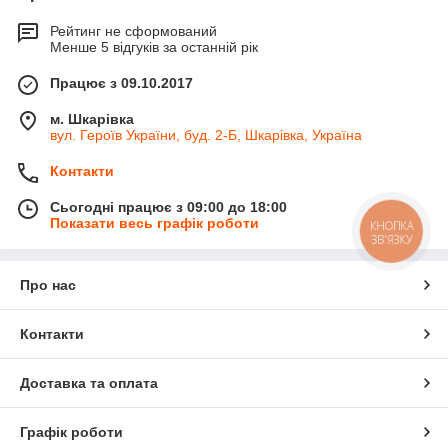
Цінова політика
Рейтинг не сформований
Менше 5 відгуків за останній рік
Працює з 09.10.2017
Оскільки ми співпрацюємо безпосередньо з
постачальниками, ви не переплачуєте за коток
м. Шкарівка
зубчасто-кільчастий, ціна на який встановлена ​​
вул. Героїв України, буд. 2-Б, Шкарівка, Україна
виробником.
Контакти
Сьогодні працює з 09:00 до 18:00
Показати весь графік роботи
КНОПКА
ЗВ'ЯЗКУ
Про нас
Роздріб та опт
Контакти
Ми торгуємо у роздріб та приймаємо оптові
Доставка та оплата
замовлення, тому ви зможете підібрати
найвигідніші для себе умови для покупки.
Графік роботи