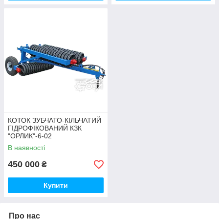
нашому асортименті кожен знайде те, що йому
потрібно.
Кваліфікована консультація
КОТОК ЗУБЧАТО-КІЛЬЧАТИЙ
ГІДРОФІКОВАНИЙ КЗК
Наші фахівці завжди готові проконсультувати вас
"ОРЛИК"-6-02
щодо покупки зубчасто-кільчастого котка,
котка
ущільнюючого
та решти товарного ряду.
В наявності
450 000
₴
Купити
Про нас