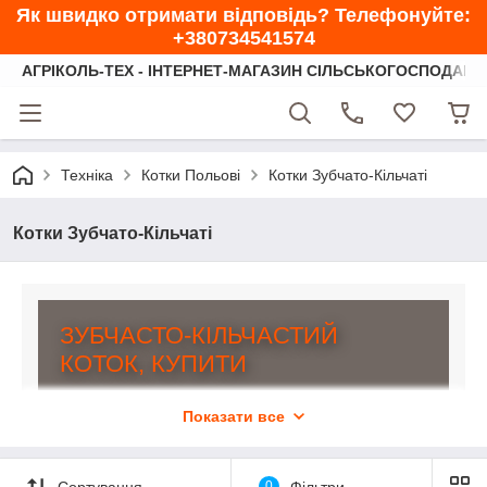
Як швидко отримати відповідь? Телефонуйте:
+380734541574
АГРІКОЛЬ-ТЕХ - ІНТЕРНЕТ-МАГАЗИН СІЛЬСЬКОГОСПОДАРС
Техніка
Котки Польові
Котки Зубчато-Кільчаті
Котки Зубчато-Кільчаті
ЗУБЧАСТО-КІЛЬЧАСТИЙ
КОТОК, КУПИТИ
який можна в інтернет-магазині
Показати все
"АГРІКОЛЬ-ТЕХ",
служить для прикочування ґрунту, що дозволяє
Сортування
0
Фільтри