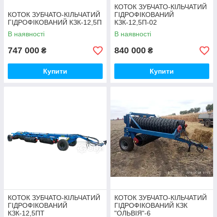
КОТОК ЗУБЧАТО-КІЛЬЧАТИЙ
КОТОК ЗУБЧАТО-КІЛЬЧАТИЙ
ГІДРОФІКОВАНИЙ
ГІДРОФІКОВАНИЙ КЗК-12,5П
КЗК-12,5П-02
В наявності
В наявності
747 000
840 000
₴
₴
Купити
Купити
Коток Зубчасто-кільчастий КЗК-6
Універсальна рама цієї моделі допускає встановлення
робочих органів подрібнювача ППР-6 та грудобою
ККШ-6. Техніка відрізняється простотою та зручністю в
процесі використання. Ціна по Україні на коток
зубчасто-кільчастий КЗК-6 у нашому магазині -
конкурентна, що є вагомим аргументом на користь
його покупки.
КОТОК ЗУБЧАТО-КІЛЬЧАТИЙ
КОТОК ЗУБЧАТО-КІЛЬЧАТИЙ
ГІДРОФІКОВАНИЙ
ГІДРОФІКОВАНИЙ КЗК
Докладніше
КЗК-12,5ПТ
"ОЛЬВІЯ"-6