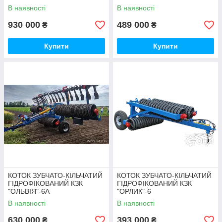
В наявності
В наявності
930 000
489 000
₴
₴
Купити
Купити
КОТОК ЗУБЧАТО-КІЛЬЧАТИЙ
КОТОК ЗУБЧАТО-КІЛЬЧАТИЙ
Коток Зубчасто-кільчастий
ГІДРОФІКОВАНИЙ КЗК
ГІДРОФІКОВАНИЙ КЗК
"ОЛЬВІЯ"-6А
"ОРЛИК"-6
гідрофікований КЗК-9,2П
В наявності
В наявності
Після обробки ґрунту даним котком спостерігається
630 000
393 000
₴
₴
поліпшення надходження вологи до насіння, зниження