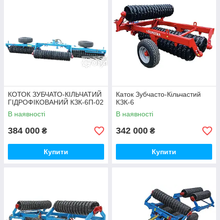
КОТОК ЗУБЧАТО-КІЛЬЧАТИЙ
Каток Зубчасто-Кільчастий
ГІДРОФІКОВАНИЙ КЗК-6П-02
КЗК-6
В наявності
В наявності
384 000
342 000
₴
₴
Купити
Купити
Коток Зубчасто-кільчастий КЗК-6П
Дана модель підходить для застосування в період, що
передує посіву, дозволяє вирівнювати поверхню,
розбивати грудки та відновлювати структуру ґрунту.
Також може використовуватись після посіву для
покращення сходів та прискорення вегетації.