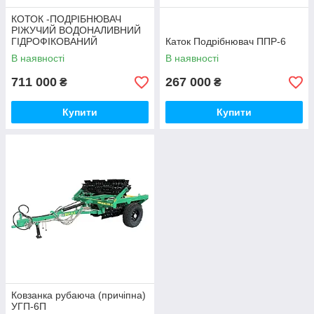
КОТОК -ПОДРІБНЮВАЧ
РІЖУЧИЙ ВОДОНАЛИВНИЙ
ГІДРОФІКОВАНИЙ
Каток Подрібнювач ППР-6
КР-12,5П-01
В наявності
В наявності
711 000
267 000
₴
₴
Купити
Купити
Ковзанка рубаюча (причіпна)
УГП-6П