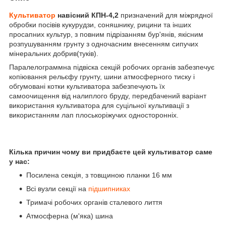
Культиватор
навісний КПН-4,2
призначений для міжрядної
обробки посівів кукурудзи, соняшнику, рицини та інших
просапних культур, з повним підрізанням бур'янів, якісним
розпушуванням грунту з одночасним внесенням сипучих
мінеральних добрив(туків).
Паралелограммна підвіска секцій робочих органів забезпечує
копіювання рельєфу грунту, шини атмосферного тиску і
обгумовані котки культиватора забезпечують їх
самоочищення від налиплого бруду, передбачений варіант
використання культиватора для суцільної культивації з
використанням лап плоськоріжучих односторонніх.
Кілька причин чому ви придбаєте цей культиватор саме
у нас:
Посилена секція, з товщиною планки 16 мм
Всі вузли секції на
підшипниках
Тримачі робочих органів сталевого лиття
Атмосферна (м'яка) шина