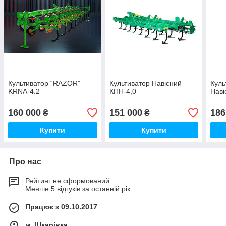
Культиватор “RAZOR” –
Культиватор Навісний
Куль
KRNA-4.2
КПН-4,0
Наві
160 000
151 000
186
₴
₴
Купити
Купити
Про нас
Рейтинг не сформований
Менше 5 відгуків за останній рік
Працює з 09.10.2017
м. Шкарівка