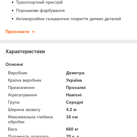
Транспортний пристрій
Порошкове фарбування
Антикорозійне гальванічне покриття деяких деталей
Приховати
Характеристики
Основні
Виробник
Деметра
Країна виробник
Україна
Призначення
Просапні
Агрегатування
Навісні
Група
Середні
Ширина захвату
4.2 м
Максимальна глибина
16 см
обробки
Вага
660 кг
Потужність трактора
70 к. с.