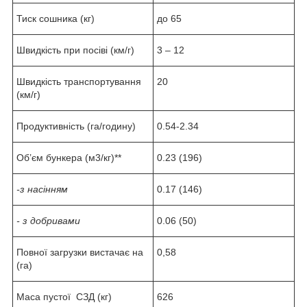
Тиск сошника (кг)
до 65
Швидкість при посіві (км/г)
3 – 12
Швидкість транспортування
20
(км/г)
Продуктивність (га/годину)
0.54-2.34
Об’єм бункера (м3/кг)**
0.23 (196)
-з насінням
0.17 (146)
- з добривами
0.06 (50)
Повної загрузки вистачає на
0,58
(га)
Маса пустої СЗД (кг)
626