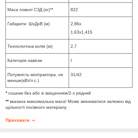
Маса повної СЗД (кг)**
822
Габарити: ШхДхВ (м)
2,86х
1,63х1,415
Технологічна колія (м)
2,7
Категорія навіски
І
Потужність мінітрактора, не
31/42
менше(кВт/л.с.)
*
сошник без або зі зміщенням/2-х рядний
**
вказана максимальна маса! Може змінюватися залежно від
щільності посівного матеріалу
Приховати