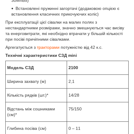
30MnB5)
Встановлені пружинні загортачі (додаковою опцією є
встановлення класичних прикочуючих коліс)
При експлуатації цієї сівалки на малих полях з
нестандартними розмірами, значно змешнуються час висіву
та енерговитрати, які необхідно втрачати у більшій кількості
при посіві причіпними сівалками.
Аргегатується з
тракторами
потужністю від 42 к.с.
Технічні характеристики СЗД mini
Модель СЗД
2100
Ширина захвату (м)
2,1
Кількість рядків (шт.)*
14/28
Відстань між сошниками
75/150
(см)*
Глибина посіва (см)
0 – 11