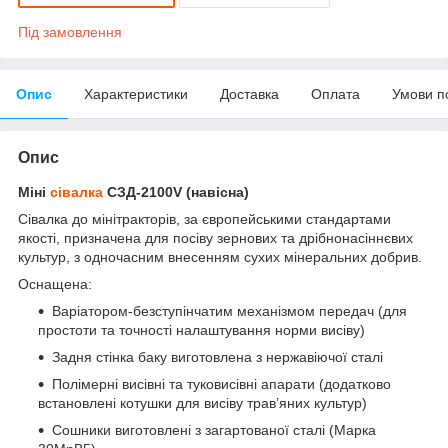
Під замовлення
Опис
Характеристики
Доставка
Оплата
Умови п
Опис
Міні
сівалка
СЗД-2100V (навісна)
Сівалка до мінітракторів, за європейськими стандартами
якості, призначена для посіву зернових та дрібнонасіннєвих
культур, з одночасним внесенням сухих мінеральних добрив.
Оснащена:
Варіатором-безступінчатим механізмом передач (для
простоти та точності налаштування норми висіву)
Задня стінка баку виготовлена з нержавіючої сталі
Полімерні висівні та туковисівні апарати (додатково
встановлені котушки для висіву трав’яних культур)
Сошники виготовлені з загартованої сталі (Марка