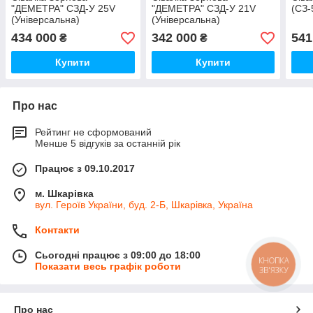
"ДЕМЕТРА" СЗД-У 25V
"ДЕМЕТРА" СЗД-У 21V
(СЗ-
(Універсальна)
(Універсальна)
434 000
342 000
541
₴
₴
Купити
Купити
Про нас
Рейтинг не сформований
Менше 5 відгуків за останній рік
Працює з 09.10.2017
м. Шкарівка
вул. Героїв України, буд. 2-Б, Шкарівка, Україна
Контакти
Сьогодні працює з 09:00 до 18:00
КНОПКА
Показати весь графік роботи
ЗВ'ЯЗКУ
Про нас