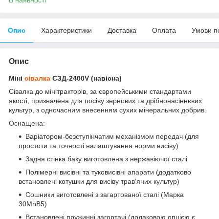
Опис
Характеристики
Доставка
Оплата
Умови п
Опис
Міні
сівалка
СЗД-2400V (навісна)
Сівалка до мінітракторів, за європейськими стандартами
якості, призначена для посіву зернових та дрібнонасіннєвих
культур, з одночасним внесенням сухих мінеральних добрив.
Оснащена:
Варіатором-безступінчатим механізмом передач (для
простоти та точності налаштування норми висіву)
Задня стінка баку виготовлена з нержавіючої сталі
Полімерні висівні та туковисівні апарати (додатково
встановлені котушки для висіву трав’яних культур)
Сошники виготовлені з загартованої сталі (Марка
30MnB5)
Встановлені пружинні загортачі (додаковою опцією є