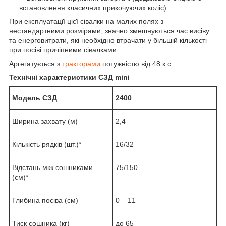
встановлення класичних прикочуючих коліс)
При експлуатації цієї сівалки на малих полях з
нестандартними розмірами, значно змешнуються час висіву
та енерговитрати, які необхідно втрачати у більшій кількості
при посіві причіпними сівалками.
Аргегатується з
тракторами
потужністю від 48 к.с.
Технічні характеристики СЗД mini
Модель СЗД
2400
Ширина захвату (м)
2,4
Кількість рядків (шт.)*
16/32
Відстань між сошниками
75/150
(см)*
Глибина посіва (см)
0 – 11
Тиск сошника (кг)
до 65