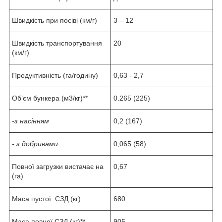
Швидкість при посіві (км/г)
3 – 12
Швидкість транспортування
20
(км/г)
Продуктивність (га/годину)
0,63 - 2,7
Об’єм бункера (м3/кг)**
0.265 (225)
-з насінням
0,2 (167)
- з добривами
0,065 (58)
Повної загрузки вистачає на
0,67
(га)
Маса пустої СЗД (кг)
680
Маса повної СЗД (кг)**
905