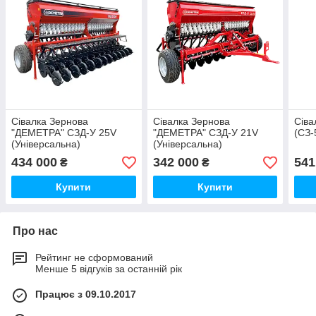
Сівалка Зернова
Сівалка Зернова
Сіва
"ДЕМЕТРА" СЗД-У 25V
"ДЕМЕТРА" СЗД-У 21V
(СЗ-
(Універсальна)
(Універсальна)
434 000
342 000
541
₴
₴
Купити
Купити
Про нас
Рейтинг не сформований
Менше 5 відгуків за останній рік
Працює з 09.10.2017