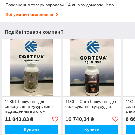
Повернення товару впродовж 14 днів за домовленістю
Всі умови повернення
Подібні товари компанії
11B91 Інокулянт для
11CFT Corn Інокулянт для
11GF
силосування кукурудзи з
силосування кукурудзи
сило
підвищеним вмістом
злак
вологи
11 043,83
10 740,34
8 6
₴
₴
Купити
Купити