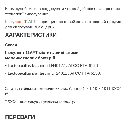
Корм худобі можна згодовувати через 7 діб після завершення
технології силосування.
Інокулянт
11AFT – принципово новий запатентований продукт
для силосування люцерни.
ХАРАКТЕРИСТИКИ
Склад
Інокулянт 11AFT містить живі штами
молочнокислих бактерій:
• Lactobacillus buchneri LN40177 / ATCC PTA-6138;
• Lactobacillus рlantarum LP24011 / ATCC PTA-6139.
Загальна кількість молочнокислих бактерій ≥ 1,10 × 1011 КУО/
г*.
* КУО – колонієутворюючих одиниць
ПЕРЕВАГИ