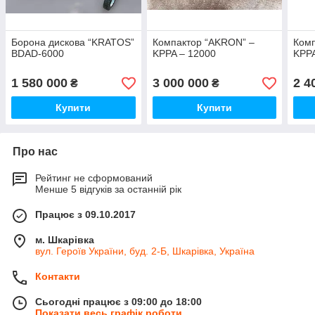
Борона дискова “KRATOS”
Компактор “AKRON” –
Комп
BDAD-6000
KPPA – 12000
KPPA
1 580 000
3 000 000
2 4
₴
₴
Купити
Купити
Про нас
Рейтинг не сформований
Менше 5 відгуків за останній рік
Працює з 09.10.2017
м. Шкарівка
вул. Героїв України, буд. 2-Б, Шкарівка, Україна
Контакти
Сьогодні працює з 09:00 до 18:00
Показати весь графік роботи