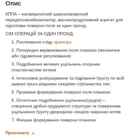
Опис
КППА – напівпричіпний широкозахватний
передпосівнийкомпактор, високопродуктивний агрегат для
підготовки поверхні поля за один прохід.
СІМ ОПЕРАЦІЙ ЗА ОДИН ПРОХІД:
Рихлювання сліду
трактора
Попереднє вирівнювання поля планкою (механічне
або гідравлічне регулювання)
Подрібнення великих ущільнень опорним
пластинчастим котком
Інтенсивне розпушування та підрізання ґрунту по всій
ширині трьох-рядними секціями стрільчастих лап
Проміжне формування поверхні поля планкою
Остаточне подрібнення ущільнень(грудок) –
створення дрібно-грудкуватої структури та поверхневе
ущільнення ґрунту дворядною секцією чавунних котків
Фінішне формування поверхні планкою
Приховати