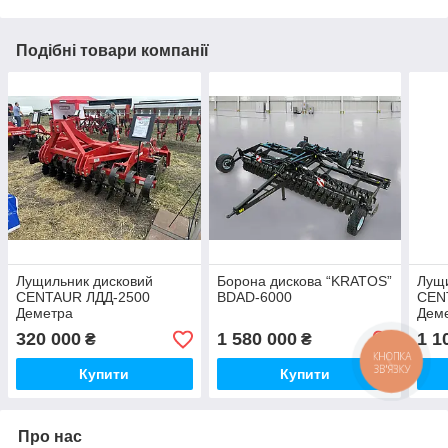
Подібні товари компанії
Лущильник дисковий
Борона дискова “KRATOS”
Лущи
CENTAUR ЛДД-2500
BDAD-6000
CEN
Деметра
Дем
320 000
1 580 000
1 1
₴
₴
Купити
Купити
Про нас