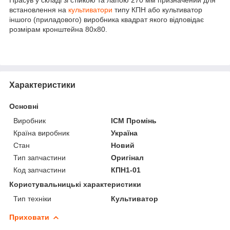
Прасув у складі зі стійкою та лапою 270 мм призначений для
встановлення на
культиватори
типу КПН або культиватор
іншого (приладового) виробника квадрат якого відповідає
розмірам кронштейна 80х80.
Характеристики
Основні
Виробник
ІСМ Промінь
Країна виробник
Україна
Стан
Новий
Тип запчастини
Оригінал
Код запчастини
КПН1-01
Користувальницькі характеристики
Тип техніки
Культиватор
Приховати