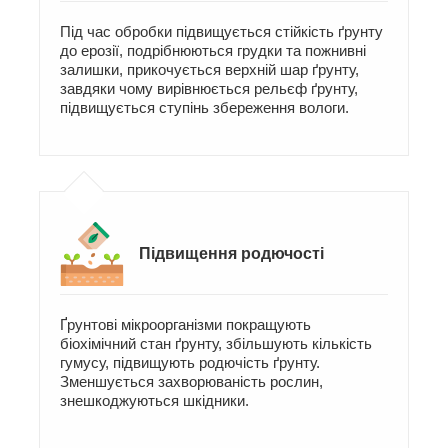
Під час обробки підвищується стійкість ґрунту
до ерозії, подрібнюються грудки та пожнивні
залишки, прикочується верхній шар ґрунту,
завдяки чому вирівнюється рельєф ґрунту,
підвищується ступінь збереження вологи.
Підвищення родючості
Ґрунтові мікроорганізми покращують
біохімічний стан ґрунту, збільшують кількість
гумусу, підвищують родючість ґрунту.
Зменшується захворюваність рослин,
знешкоджуються шкідники.