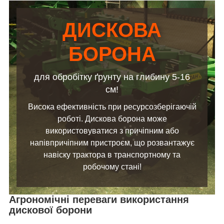
ДИСКОВА
БОРОНА
для обробітку ґрунту на глибину 5-16
см!
Висока ефективність при ресурсозберігаючій
роботі. Дискова борона може
використовуватися з причіпним або
напівпричіпним пристроєм, що розвантажує
навіску трактора в транспортному та
робочому стані!
Агрономічні переваги використання
дискової борони